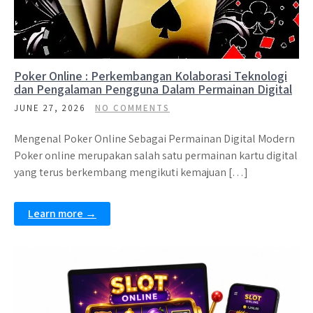
Poker Online : Perkembangan Kolaborasi Teknologi
dan Pengalaman Pengguna Dalam Permainan Digital
JUNE 27, 2026
NO COMMENTS
Mengenal Poker Online Sebagai Permainan Digital Modern
Poker online merupakan salah satu permainan kartu digital
yang terus berkembang mengikuti kemajuan […]
Learn more →