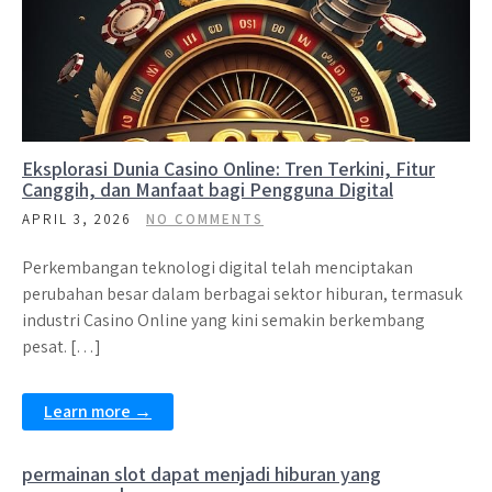
Eksplorasi Dunia Casino Online: Tren Terkini, Fitur
Canggih, dan Manfaat bagi Pengguna Digital
APRIL 3, 2026
NO COMMENTS
Perkembangan teknologi digital telah menciptakan
perubahan besar dalam berbagai sektor hiburan, termasuk
industri Casino Online yang kini semakin berkembang
pesat. […]
Learn more →
permainan slot dapat menjadi hiburan yang