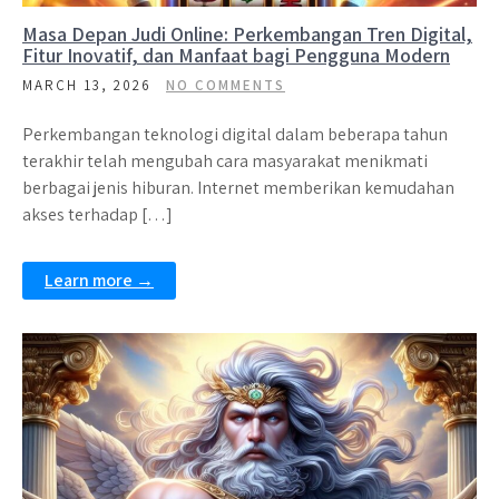
Masa Depan Judi Online: Perkembangan Tren Digital,
Fitur Inovatif, dan Manfaat bagi Pengguna Modern
MARCH 13, 2026
NO COMMENTS
Perkembangan teknologi digital dalam beberapa tahun
terakhir telah mengubah cara masyarakat menikmati
berbagai jenis hiburan. Internet memberikan kemudahan
akses terhadap […]
Learn more →