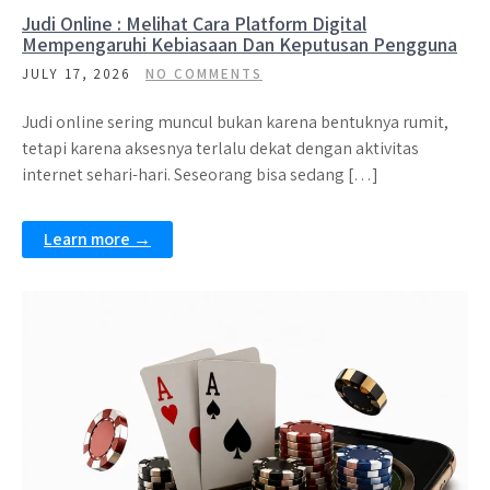
Judi Online : Melihat Cara Platform Digital
Mempengaruhi Kebiasaan Dan Keputusan Pengguna
JULY 17, 2026
NO COMMENTS
Judi online sering muncul bukan karena bentuknya rumit,
tetapi karena aksesnya terlalu dekat dengan aktivitas
internet sehari-hari. Seseorang bisa sedang […]
Learn more →