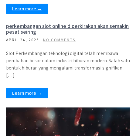
Learn more →
perkembangan slot online diperkirakan akan semakin
pesat seiring
APRIL 24, 2026
NO COMMENTS
Slot Perkembangan teknologi digital telah membawa
perubahan besar dalam industri hiburan modern. Salah satu
bentuk hiburan yang mengalami transformasi signifikan
[…]
Learn more →