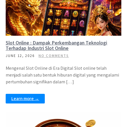
Slot Online : Dampak Perkembangan Teknologi
Terhadap Industri Slot Online
JUNE 12, 2026
NO COMMENTS
Mengenal Slot Online di Era Digital Slot online telah
menjadi salah satu bentuk hiburan digital yang mengalami
pertumbuhan signifikan dalam […]
Learn more →