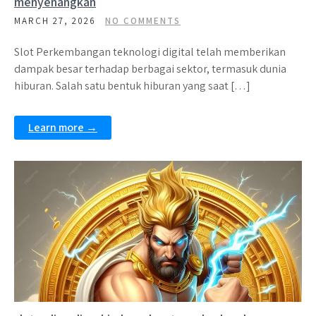
menyenangkan
MARCH 27, 2026
NO COMMENTS
Slot Perkembangan teknologi digital telah memberikan
dampak besar terhadap berbagai sektor, termasuk dunia
hiburan. Salah satu bentuk hiburan yang saat […]
Learn more →