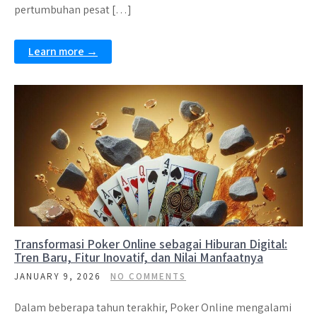
pertumbuhan pesat […]
Learn more →
Transformasi Poker Online sebagai Hiburan Digital:
Tren Baru, Fitur Inovatif, dan Nilai Manfaatnya
JANUARY 9, 2026
NO COMMENTS
Dalam beberapa tahun terakhir, Poker Online mengalami