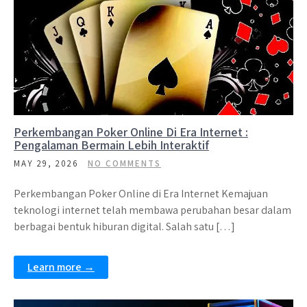
Perkembangan Poker Online Di Era Internet :
Pengalaman Bermain Lebih Interaktif
MAY 29, 2026
NO COMMENTS
Perkembangan Poker Online di Era Internet Kemajuan
teknologi internet telah membawa perubahan besar dalam
berbagai bentuk hiburan digital. Salah satu […]
Learn more →