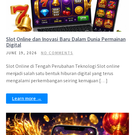
Slot Online dan Inovasi Baru Dalam Dunia Permainan
Digital
JUNE 19, 2026
NO COMMENTS
Slot Online di Tengah Perubahan Teknologi Slot online
menjadi salah satu bentuk hiburan digital yang terus
mengalami perkembangan seiring kemajuan […]
Learn more →