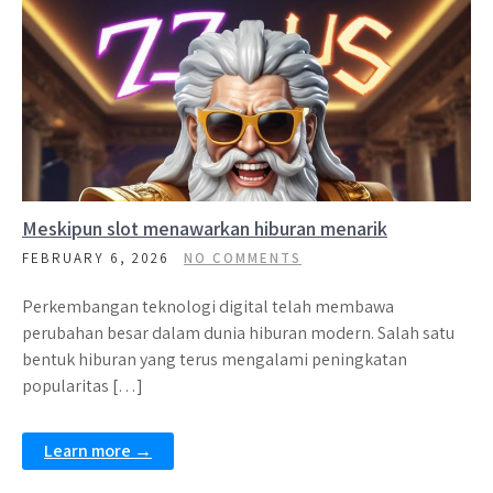
Meskipun slot menawarkan hiburan menarik
FEBRUARY 6, 2026
NO COMMENTS
Perkembangan teknologi digital telah membawa
perubahan besar dalam dunia hiburan modern. Salah satu
bentuk hiburan yang terus mengalami peningkatan
popularitas […]
Learn more →