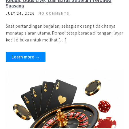
Kedua, Odds Live, Dan Batas Sebelum Terbawa
Suasana
JULY 24, 2026
NO COMMENTS
Saat pertandingan berjalan, sebagian orang tidak hanya
menatap siaran utama. Ponsel tetap berada di tangan, layar
kecil dibuka untuk melihat […]
Learn more →