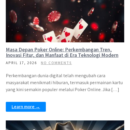
Masa Depan Poker Online: Perkembangan Tren,
Inovasi Fitur, dan Manfaat di Era Teknologi Modern
APRIL 17, 2026
NO COMMENTS
Perkembangan dunia digital telah mengubah cara
masyarakat menikmati hiburan, termasuk permainan kartu
yang kini semakin populer melalui Poker Online. Jika […]
Learn more →