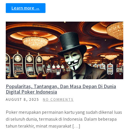
Learn more →
Popularitas, Tantangan, Dan Masa Depan Di Dunia
Digital Poker Indonesia
AUGUST 8, 2025
NO COMMENTS
Poker merupakan permainan kartu yang sudah dikenal luas
di seluruh dunia, termasuk di Indonesia. Dalam beberapa
tahun terakhir, minat masyarakat […]