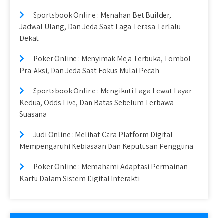
Sportsbook Online : Menahan Bet Builder,
Jadwal Ulang, Dan Jeda Saat Laga Terasa Terlalu
Dekat
Poker Online : Menyimak Meja Terbuka, Tombol
Pra-Aksi, Dan Jeda Saat Fokus Mulai Pecah
Sportsbook Online : Mengikuti Laga Lewat Layar
Kedua, Odds Live, Dan Batas Sebelum Terbawa
Suasana
Judi Online : Melihat Cara Platform Digital
Mempengaruhi Kebiasaan Dan Keputusan Pengguna
Poker Online : Memahami Adaptasi Permainan
Kartu Dalam Sistem Digital Interakti