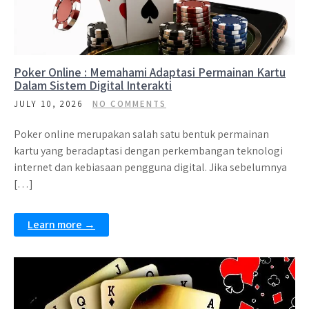
Poker Online : Memahami Adaptasi Permainan Kartu
Dalam Sistem Digital Interakti
JULY 10, 2026
NO COMMENTS
Poker online merupakan salah satu bentuk permainan
kartu yang beradaptasi dengan perkembangan teknologi
internet dan kebiasaan pengguna digital. Jika sebelumnya
[…]
Learn more →