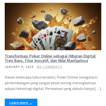
Transformasi Poker Online sebagai Hiburan Digital:
Tren Baru, Fitur Inovatif, dan Nilai Manfaatnya
JANUARY 9, 2026
NO COMMENTS
Dalam beberapa tahun terakhir, Poker Online mengalami
perkembangan yang sangat pesat seiring meningkatnya
adopsi teknologi digital. Permainan yang dahulu hanya […]
Learn more →