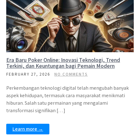
Era Baru Poker Online: Inovasi Teknologi, Trend
Terkini, dan Keuntungan bagi Pemain Modern
FEBRUARY 27, 2026
NO COMMENTS
Perkembangan teknologi digital telah mengubah banyak
aspek kehidupan, termasuk cara masyarakat menikmati
hiburan. Salah satu permainan yang mengalami
transformasi signifikan […]
Learn more →