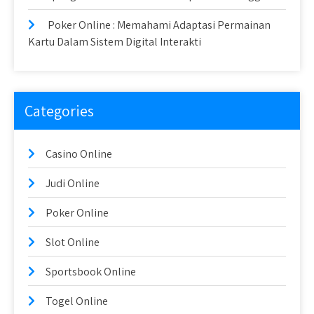
Poker Online : Memahami Adaptasi Permainan
Kartu Dalam Sistem Digital Interakti
Categories
Casino Online
Judi Online
Poker Online
Slot Online
Sportsbook Online
Togel Online