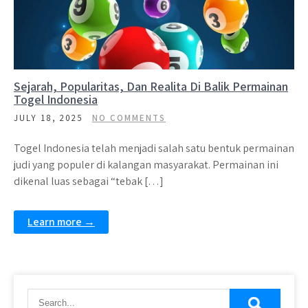
Sejarah, Popularitas, Dan Realita Di Balik Permainan
Togel Indonesia
JULY 18, 2025
NO COMMENTS
Togel Indonesia telah menjadi salah satu bentuk permainan
judi yang populer di kalangan masyarakat. Permainan ini
dikenal luas sebagai “tebak […]
Learn more →