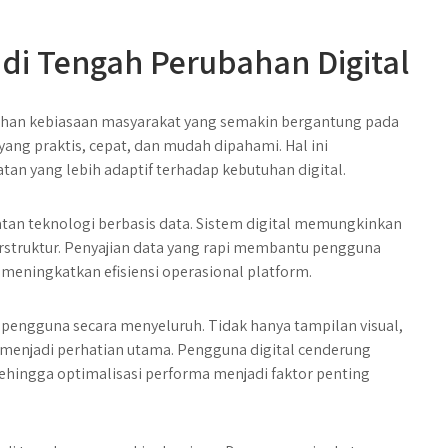
 di Tengah Perubahan Digital
ahan kebiasaan masyarakat yang semakin bergantung pada
ang praktis, cepat, dan mudah dipahami. Hal ini
n yang lebih adaptif terhadap kebutuhan digital.
tan teknologi berbasis data. Sistem digital memungkinkan
erstruktur. Penyajian data yang rapi membantu pengguna
meningkatkan efisiensi operasional platform.
pengguna secara menyeluruh. Tidak hanya tampilan visual,
m menjadi perhatian utama. Pengguna digital cenderung
ehingga optimalisasi performa menjadi faktor penting