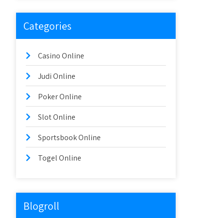
Categories
Casino Online
Judi Online
Poker Online
Slot Online
Sportsbook Online
Togel Online
Blogroll