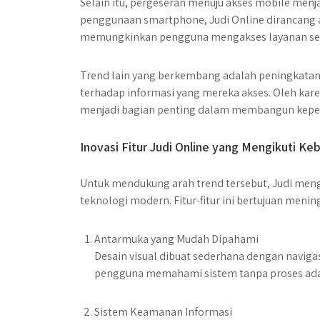
Selain itu, pergeseran menuju akses mobile me
penggunaan smartphone, Judi Online dirancang ag
memungkinkan pengguna mengakses layanan secar
Trend lain yang berkembang adalah peningkatan 
terhadap informasi yang mereka akses. Oleh karen
menjadi bagian penting dalam membangun keperc
Inovasi Fitur Judi Online yang Mengikuti K
Untuk mendukung arah trend tersebut, Judi meng
teknologi modern. Fitur-fitur ini bertujuan men
Antarmuka yang Mudah Dipahami
Desain visual dibuat sederhana dengan naviga
pengguna memahami sistem tanpa proses adap
Sistem Keamanan Informasi