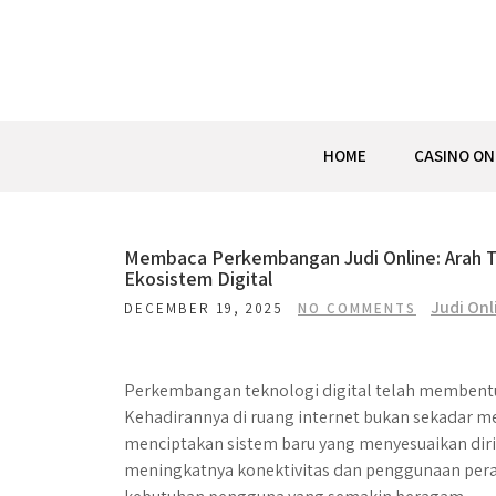
Skip
to
content
HOME
CASINO ON
Membaca Perkembangan Judi Online: Arah Tr
Ekosistem Digital
Judi Onl
DECEMBER 19, 2025
NO COMMENTS
Perkembangan teknologi digital telah membentuk
Kehadirannya di ruang internet bukan sekadar m
menciptakan sistem baru yang menyesuaikan diri
meningkatnya konektivitas dan penggunaan peran