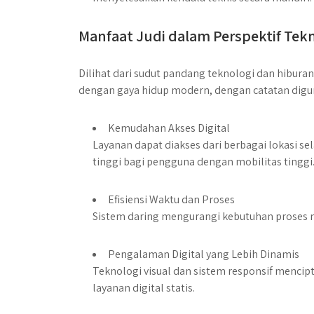
Manfaat Judi dalam Perspektif Tek
Dilihat dari sudut pandang teknologi dan hiburan
dengan gaya hidup modern, dengan catatan digu
Kemudahan Akses Digital
Layanan dapat diakses dari berbagai lokasi se
tinggi bagi pengguna dengan mobilitas tinggi
Efisiensi Waktu dan Proses
Sistem daring mengurangi kebutuhan proses ma
Pengalaman Digital yang Lebih Dinamis
Teknologi visual dan sistem responsif mencip
layanan digital statis.