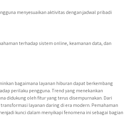
gguna menyesuaikan aktivitas dengan jadwal pribadi
ahaman terhadap sistem online, keamanan data, dan
rminkan bagaimana layanan hiburan dapat berkembang
hadap perilaku pengguna. Trend yang menekankan
a didukung oleh fitur yang terus disempurnakan. Dari
toh transformasi layanan daring di era modern. Pemahaman
menjadi kunci dalam menyikapi fenomena ini sebagai bagian