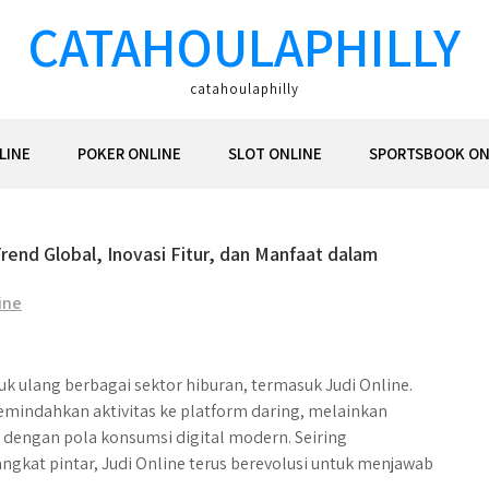
CATAHOULAPHILLY
catahoulaphilly
LINE
POKER ONLINE
SLOT ONLINE
SPORTSBOOK ON
end Global, Inovasi Fitur, dan Manfaat dalam
ine
 ulang berbagai sektor hiburan, termasuk Judi Online.
emindahkan aktivitas ke platform daring, melainkan
 dengan pola konsumsi digital modern. Seiring
gkat pintar, Judi Online terus berevolusi untuk menjawab