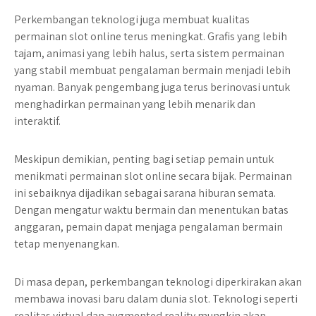
Perkembangan teknologi juga membuat kualitas
permainan slot online terus meningkat. Grafis yang lebih
tajam, animasi yang lebih halus, serta sistem permainan
yang stabil membuat pengalaman bermain menjadi lebih
nyaman. Banyak pengembang juga terus berinovasi untuk
menghadirkan permainan yang lebih menarik dan
interaktif.
Meskipun demikian, penting bagi setiap pemain untuk
menikmati permainan slot online secara bijak. Permainan
ini sebaiknya dijadikan sebagai sarana hiburan semata.
Dengan mengatur waktu bermain dan menentukan batas
anggaran, pemain dapat menjaga pengalaman bermain
tetap menyenangkan.
Di masa depan, perkembangan teknologi diperkirakan akan
membawa inovasi baru dalam dunia slot. Teknologi seperti
realitas virtual dan augmented reality mungkin akan