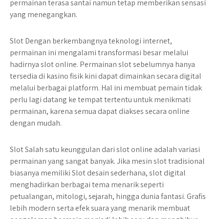
permainan terasa santai namun tetap memberikan sensasi
yang menegangkan.
Slot Dengan berkembangnya teknologi internet,
permainan ini mengalami transformasi besar melalui
hadirnya slot online. Permainan slot sebelumnya hanya
tersedia di kasino fisik kini dapat dimainkan secara digital
melalui berbagai platform. Hal ini membuat pemain tidak
perlu lagi datang ke tempat tertentu untuk menikmati
permainan, karena semua dapat diakses secara online
dengan mudah.
Slot Salah satu keunggulan dari slot online adalah variasi
permainan yang sangat banyak. Jika mesin slot tradisional
biasanya memiliki Slot desain sederhana, slot digital
menghadirkan berbagai tema menarik seperti
petualangan, mitologi, sejarah, hingga dunia fantasi. Grafis
lebih modern serta efek suara yang menarik membuat