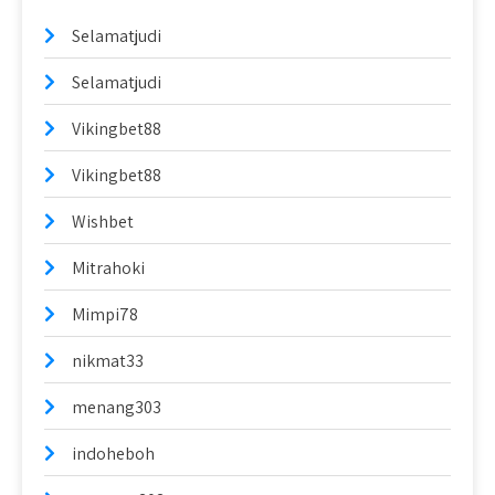
Selamatjudi
Selamatjudi
Vikingbet88
Vikingbet88
Wishbet
Mitrahoki
Mimpi78
nikmat33
menang303
indoheboh