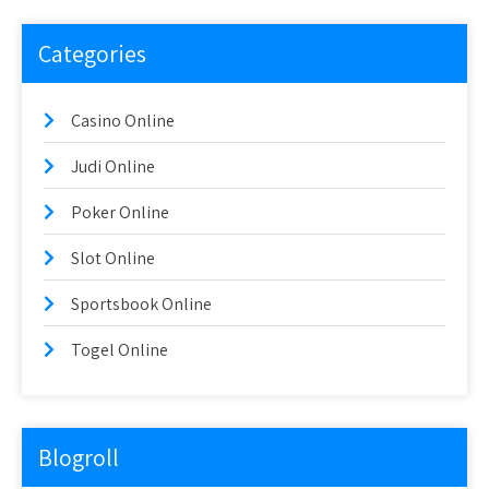
Categories
Casino Online
Judi Online
Poker Online
Slot Online
Sportsbook Online
Togel Online
Blogroll