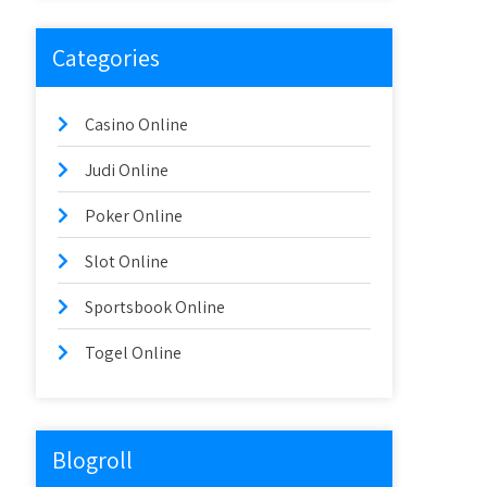
Categories
Casino Online
Judi Online
Poker Online
Slot Online
Sportsbook Online
Togel Online
Blogroll