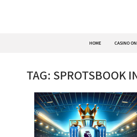
Skip
to
content
HOME
CASINO ON
TAG:
SPROTSBOOK I