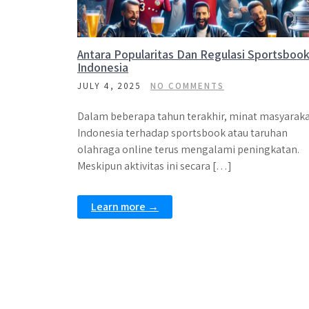
Antara Popularitas Dan Regulasi Sportsboo
Indonesia
JULY 4, 2025
NO COMMENTS
Dalam beberapa tahun terakhir, minat masyarak
Indonesia terhadap sportsbook atau taruhan
olahraga online terus mengalami peningkatan.
Meskipun aktivitas ini secara […]
Learn more →