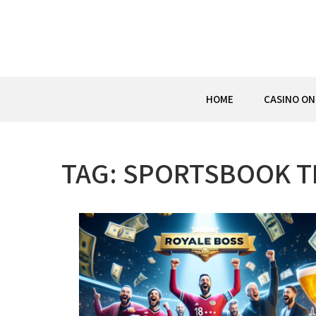
Skip
to
content
HOME
CASINO ON
TAG:
SPORTSBOOK T