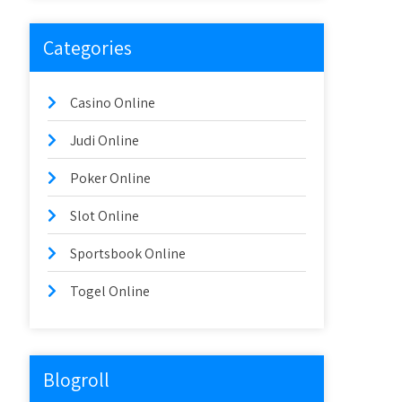
Categories
Casino Online
Judi Online
Poker Online
Slot Online
Sportsbook Online
Togel Online
Blogroll