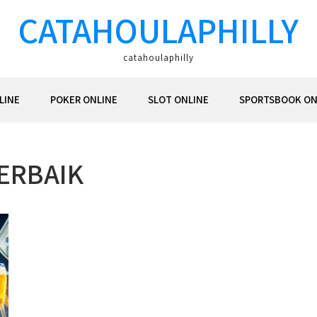
CATAHOULAPHILLY
catahoulaphilly
LINE
POKER ONLINE
SLOT ONLINE
SPORTSBOOK ON
ERBAIK